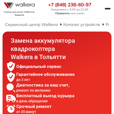
+7 (848) 238-60-97
Ежедневно с 9:00 до 21:00
Сервисный центр Walkera
в
Позвонить
мне утром
Тольятти
Сервисный центр Walkera
Каталог устройств
Рем
Замена аккумулятора
квадрокоптера
Walkera в Тольятти
Официальный сервис
Гарантийное обслуживание
до 3 лет
Диагностика за наш счет,
ремонт по желанию
Бесплатный выезд курьера
в день обращения
Срочный ремонт
от 35 минут